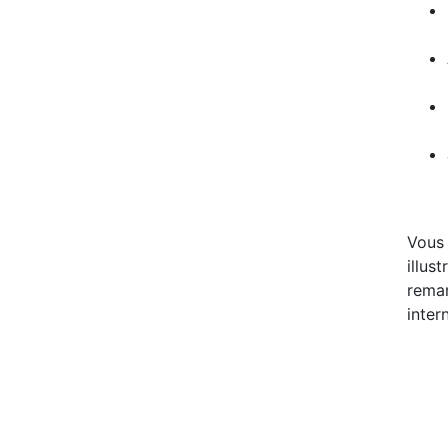
Vous 
illus
remar
inter