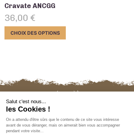
Cravate ANCGG
36,00
€
Ce
CHOIX DES OPTIONS
produit
a
plusieurs
variations.
Les
options
peuvent
être
choisies
sur
la
page
du
produit