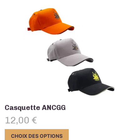
Casquette ANCGG
12,00
€
Ce
CHOIX DES OPTIONS