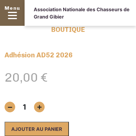
Menu
Association Nationale des Chasseurs de
Grand Gibier
BOUTIQUE
Adhésion AD52 2026
20,00
€
quantité
1
de
Adhésion
AD52
AJOUTER AU PANIER
2026