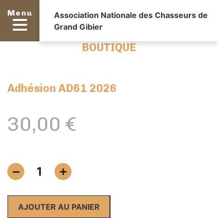
Menu
Association Nationale des Chasseurs de
Grand Gibier
BOUTIQUE
Adhésion AD61 2026
30,00
€
quantité
1
de
Adhésion
AD61
AJOUTER AU PANIER
2026