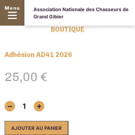
Menu
Association Nationale des Chasseurs de
Grand Gibier
BOUTIQUE
Adhésion AD41 2026
25,00
€
quantité
1
de
Adhésion
AD41
AJOUTER AU PANIER
2026