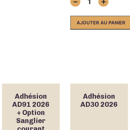
1
de
Adhésion
AD62
AJOUTER AU PANIER
2026
Adhésion
Adhésion
AD91 2026
AD30 2026
+ Option
Sanglier
courant